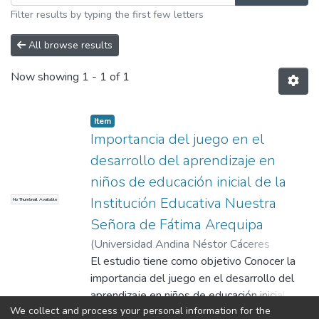
Filter results by typing the first few letters
All browse results
Now showing
1 - 1 of 1
Item
Importancia del juego en el
desarrollo del aprendizaje en
niños de educación inicial de la
Institución Educativa Nuestra
No Thumbnail Available
Señora de Fátima Arequipa
(
Universidad Andina Néstor Cáceres
Velásquez
El estudio tiene como objetivo Conocer la
,
2024
)
Antonia Marlene, Cruz
Cuno
importancia del juego en el desarrollo del
;
Universidad Andina Néstor Cáceres
Velásquez
aprendizaje en niños de educación inicial,
We collect and process your personal information for the
Nuestra señora de Fátima Arequipa 2024.
Show more