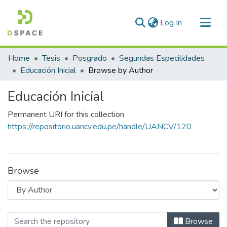
(current)
Log In
Communities & Collections
Home
Tesis
Posgrado
Segundas Especilidades
All of DSpace
Educación Inicial
Browse by Author
Educación Inicial
Permanent URI for this collection
https://repositorio.uancv.edu.pe/handle/UANCV/120
Browse
Browsing Educación Inicial by Autho
Browse