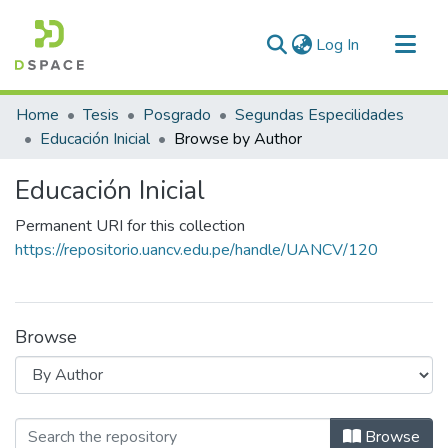
(current)
Log In
Communities & Collections
Home
Tesis
Posgrado
Segundas Especilidades
All of DSpace
Educación Inicial
Browse by Author
Educación Inicial
Permanent URI for this collection
https://repositorio.uancv.edu.pe/handle/UANCV/120
Browse
Browsing Educación Inicial by Autho
Browse