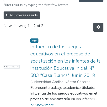
Filter results by typing the first few letters
All browse results
Now showing
1 - 2 of 2
Item
Influencia de los juegos
educativos en el proceso de
socialización en los infantes de la
Institución Educativa Inicial N°
No Thumbnail Available
583 "Casa Blanca", Junin 2019
(
Universidad Andina Néstor Cáceres
Velásquez
El presente trabajo académico titulado:
,
2019
)
Capcha Machacuay, Sonia
;
Universidad Andina Néstor Cáceres
Influencia de los juegos educativos en el
Velásquez
proceso de socialización en los infantes de
la Institución Educativa Inicial N° 583 Casa
Show more