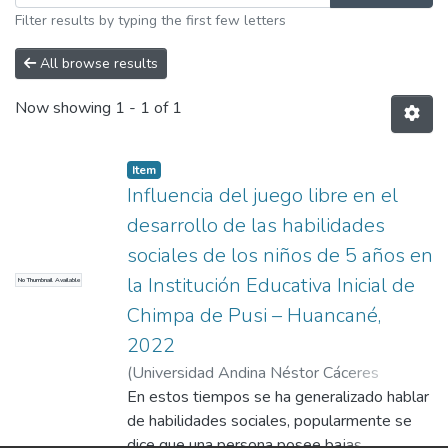
Filter results by typing the first few letters
All browse results
Now showing
1 - 1 of 1
Item
Influencia del juego libre en el
desarrollo de las habilidades
sociales de los niños de 5 años en
la Institución Educativa Inicial de
No Thumbnail Available
Chimpa de Pusi – Huancané,
2022
(
Universidad Andina Néstor Cáceres
Velásquez
En estos tiempos se ha generalizado hablar
,
2023
)
Huancollo Quispe¸
Eduviges Adilino
de habilidades sociales, popularmente se
;
Universidad Andina
Néstor Cáceres Velásquez
dice que una persona posee bajas