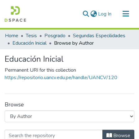
(current)
Log In
Communities & Collections
Home
Tesis
Posgrado
Segundas Especilidades
All of DSpace
Educación Inicial
Browse by Author
Educación Inicial
Permanent URI for this collection
https://repositorio.uancv.edu.pe/handle/UANCV/120
Browse
Browsing Educación Inicial by Autho
Browse