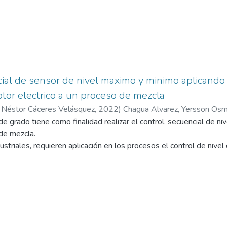
ial de sensor de nivel maximo y minimo aplicando ti
tor electrico a un proceso de mezcla
 Néstor Cáceres Velásquez
,
2022
)
Chagua Alvarez, Yersson Osm
 Néstor Cáceres Velásquez
e grado tiene como finalidad realizar el control, secuencial de niv
de mezcla.
ustriales, requieren aplicación en los procesos el control de nive
técnicas de concentración, tanques de mezcla y procesos de fund
ol necesario para la producción y almacenamiento de sustancias c
 variables a medir y los componentes completos del sistema. A 
ntribuye para el estudio y desarrollo de sistemas de control line
 para realizar prácticas de laboratorio encaminadas a la solución