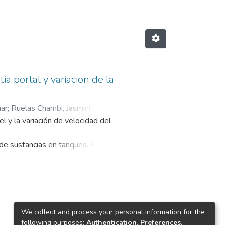
a portal y variacion de la
ar
;
Ruelas Chambi, Jasmini
;
el y la variación de velocidad del
l de sustancias en tanques. Este
ición. Un sistema de nivel
on diversas reacciones químicas
nivel académico, el uso de
al y no lineal, además de otorgar
 de problemáticas a menor escala.
We collect and process your personal information for the
following purposes:
Authentication, Preferences,