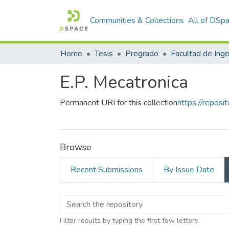
Communities & Collections
All of DSp
Home
Tesis
Pregrado
E.P. Mecatronica
Permanent URI for this collection
https://repos
Browse
Recent Submissions
By Issue Date
Browsing E.P. Mecatr
Filter results by typing the first few letters