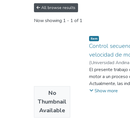
All browse results
Now showing
1 - 1 of 1
Item
Control secuenc
velocidad de mo
(
Universidad Andina
Universidad Andina
El presente trabajo d
motor a un proceso 
Actualmente, las ind
proceso requiere de 
Show more
No
proporciona el contr
Thumbnail
que dependen de las
Available
tanques acoplados co
una manera didáctica