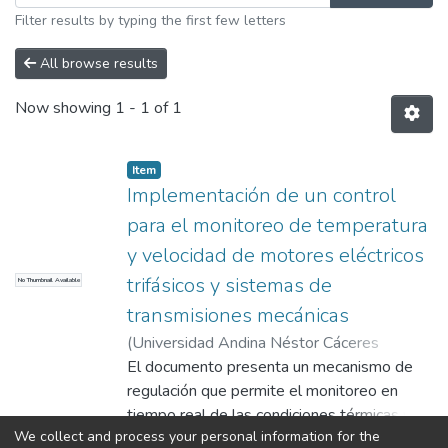
Filter results by typing the first few letters
All browse results
Now showing
1 - 1 of 1
Item
Implementación de un control
para el monitoreo de temperatura
y velocidad de motores eléctricos
trifásicos y sistemas de
No Thumbnail Available
transmisiones mecánicas
(
Universidad Andina Néstor Cáceres
Velásquez
El documento presenta un mecanismo de
,
2024
)
Huisa Hancco, Edwin
;
León Miranda, Abelardo
regulación que permite el monitoreo en
;
Universidad
Andina Néstor Cáceres Velásquez
tiempo real de las condiciones térmicas y la
We collect and process your personal information for the
velocidad de motores eléctricos trifásicos.
Show more