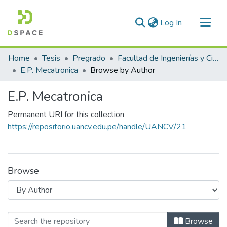
(current)
Log In
Communities & Collections
Home
Tesis
Pregrado
Facultad de Ingenierías y Ciencias Puras
All of DSpace
E.P. Mecatronica
Browse by Author
E.P. Mecatronica
Permanent URI for this collection
https://repositorio.uancv.edu.pe/handle/UANCV/21
Browse
Browsing E.P. Mecatronica by Author
Browse