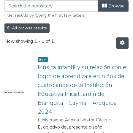
Browsing Licenciada en Educación Ini
Browse
Filter results by typing the first few letters
All browse results
Now showing
1 - 1 of 1
Item
Música infantil y su relación con el
logro de aprendizaje en niños de
cuatro años de la Institución
Educativa Inicial Jardin de
No Thumbnail Available
Blanquita - Cayma – Arequipa
2024
(
Universidad Andina Néstor Cáceres
Velásquez
El objetivo del presente diseño
,
2024
)
Arotaype Choquehuanca,