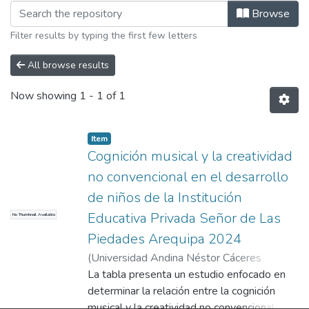
Browsing Licenciada en Educación Ini
Browse
Filter results by typing the first few letters
All browse results
Now showing
1 - 1 of 1
Item
Cognición musical y la creatividad
no convencional en el desarrollo
de niños de la Institución
Educativa Privada Señor de Las
No Thumbnail Available
Piedades Arequipa 2024
(
Universidad Andina Néstor Cáceres
Velásquez
La tabla presenta un estudio enfocado en
,
2024
)
Bolaños Fullano De
Ccasa, Mary Elizabeth
determinar la relación entre la cognición
;
Chayña Aguilar, Luís
;
Universidad Andina Néstor Cáceres
musical y la creatividad no convencional en