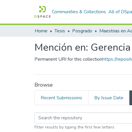
Communities & Collections
All of DSp
Home
Tesis
Posgrado
Maestrias en Ad
Mención en: Gerencia
Permanent URI for this collection
https://repos
Browse
Recent Submissions
By Issue Date
Browsing Mención en:
Filter results by typing the first few letters