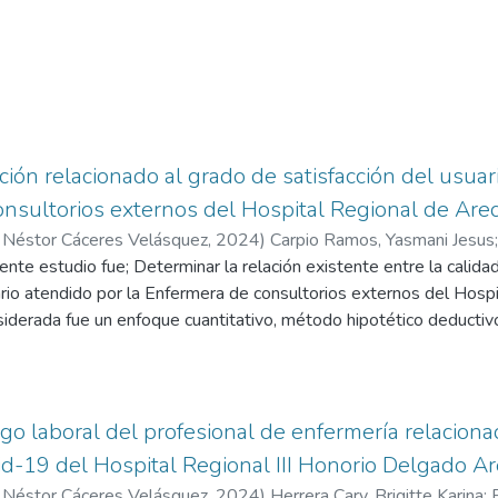
ción relacionado al grado de satisfacción del usuar
nsultorios externos del Hospital Regional de Ar
 Néstor Cáceres Velásquez
,
2024
)
Carpio Ramos, Yasmani Jesus
 Néstor Cáceres Velásquez
sente estudio fue; Determinar la relación existente entre la calida
ario atendido por la Enfermera de consultorios externos del Hos
derada fue un enfoque cuantitativo, método hipotético deductivo, 
ental; se utilizó como instrumento el cuestionario para evaluar l
rios atendidos por enfermeras de consultorios externos del Hos
os utilizados fueron la técnica de encuesta e instrumentos de cu
ste una correlación positiva muy fuerte al 97.3% de confianza entr
sgo laboral del profesional de enfermería relaciona
ario atendido. Por lo tanto, en términos generales se concluyó qu
id-19 del Hospital Regional III Honorio Delgado A
Spearman, las dos variables de estudio se relacionan muy fuerte 
 Néstor Cáceres Velásquez
,
2024
)
Herrera Cary, Brigitte Karina
;