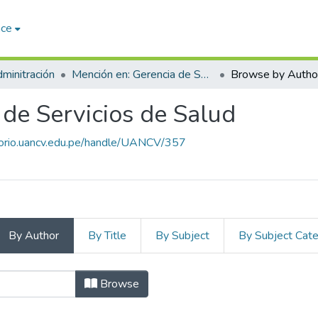
ace
minitración
Mención en: Gerencia de Servicios de Salud
Browse by Autho
 de Servicios de Salud
itorio.uancv.edu.pe/handle/UANCV/357
By Author
By Title
By Subject
By Subject Cat
 Gerencia de Servicios de Sal
Browse