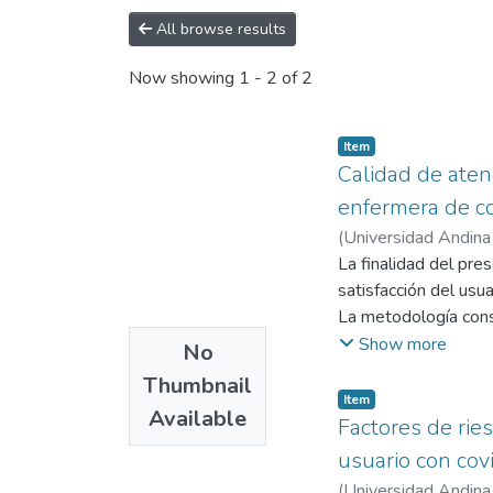
All browse results
Now showing
1 - 2 of 2
Item
Calidad de aten
enfermera de co
(
Universidad Andina
Universidad Andina
La finalidad del pre
satisfacción del usu
La metodología consi
un diseño no experim
Show more
No
muestra de 123 usua
Thumbnail
2023. Los instrument
Item
Available
evidenciaron que exi
Factores de rie
satisfacción del usu
usuario con cov
correlación Rho de 
(
Universidad Andina