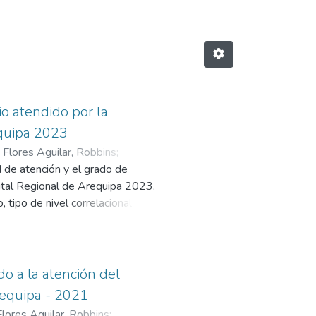
io atendido por la
equipa 2023
;
Flores Aguilar, Robbins
;
d de atención y el grado de
pital Regional de Arequipa 2023.
tipo de nivel correlacional y con
os informes de indagación, con
pital Regional de Arequipa,
estionario. Los resultados
e la calidad de atención y la
do a la atención del
e según el estadístico de
requipa - 2021
positivamente (R=0.973); así
Flores Aguilar, Robbins
;