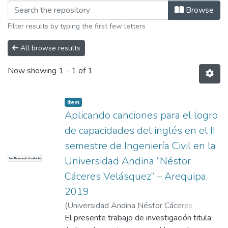
Browsing Currículo Regional e Interc
Browse
Filter results by typing the first few letters
All browse results
Now showing
1 - 1 of 1
Item
Aplicando canciones para el logro
de capacidades del inglés en el II
semestre de Ingeniería Civil en la
Universidad Andina “Néstor
No Thumbnail Available
Cáceres Velásquez” – Arequipa,
2019
(
Universidad Andina Néstor Cáceres
Velásquez
El presente trabajo de investigación titula:
,
2022
)
Aparicio De La Riva,