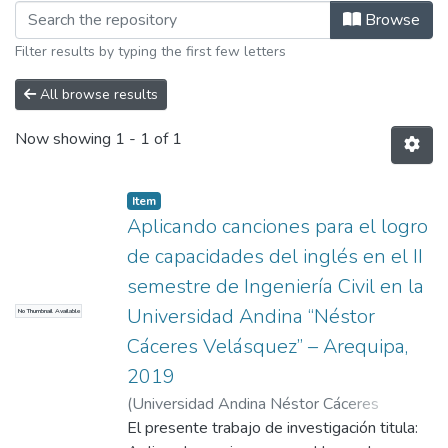
Browsing Currículo Regional e Inter
Browse
Filter results by typing the first few letters
All browse results
Now showing
1 - 1 of 1
Item
Aplicando canciones para el logro
de capacidades del inglés en el II
semestre de Ingeniería Civil en la
Universidad Andina “Néstor
No Thumbnail Available
Cáceres Velásquez” – Arequipa,
2019
(
Universidad Andina Néstor Cáceres
Velásquez
El presente trabajo de investigación titula:
,
2022
)
Aparicio De La Riva,