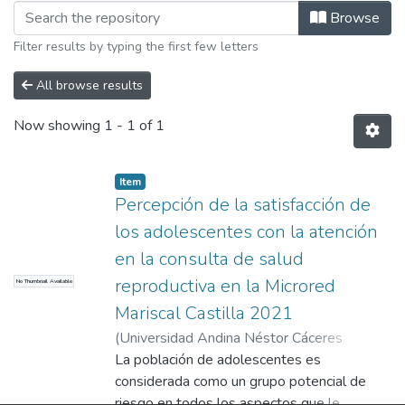
Browsing Salud Familiar y Comunitaria
Browse
Filter results by typing the first few letters
All browse results
Now showing
1 - 1 of 1
Item
Percepción de la satisfacción de
los adolescentes con la atención
en la consulta de salud
reproductiva en la Microred
No Thumbnail Available
Mariscal Castilla 2021
(
Universidad Andina Néstor Cáceres
Velásquez
La población de adolescentes es
,
2023
)
Linares Linares, Katiusca
María
considerada como un grupo potencial de
riesgo en todos los aspectos que le