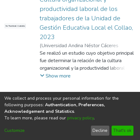
productividad laboral de los
trabajadores de la Unidad de
Gestión Educativa Local el Collao,
No Thumbnail Available
2023
(
Universidad Andina Néstor Cáceres
Velásquez
Se realizó un estudio cuyo objetivo principal
,
2024
)
Ccama Mamani, Haydee
;
Condori Cari, Leopoldo Wenceslao
fue determinar la relación de la cultura
;
Universidad Andina Néstor Cáceres
organizacional y la productividad laboral de
Velásquez
los trabajadores de la Unidad de la Gestión
Show more
Educativa Local el Collao de Ilave en el año
2023. El estudio se planteó cuatro
objetivos específicos con el propósito de
We collect and process your personal information for the
following purposes:
Authentication, Preferences,
evaluar detalladamente la relación
Acknowledgement and Statistics
.
existente entre las diversas dimensiones
To learn more, please read our
privacy policy
.
que conforman la cultura organizacional y su
DSpace software
copyright © 2002-2026
LYRASIS
impacto directo en la eficiencia y efectividad
Cookie
Privacy
End User
Send
Customize
Decline
That's ok
settings
de la productividad laboral en el entorno de
policy
Agreement
Feedback