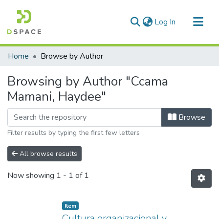
(current)
Log In
Communities & Collections
Home
Browse by Author
All of DSpace
Browsing by Author "Ccama
Mamani, Haydee"
Browse
Filter results by typing the first few letters
All browse results
Now showing
1 - 1 of 1
Item
Cultura organizacional y