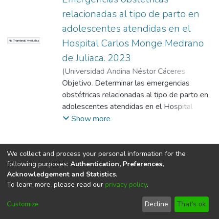
relacionadas al tipo de parto en
adolescentes atendidas en el
Hospital Carlos Monge Medrano
No Thumbnail Available
de Juliaca. 2023
(
Universidad Andina Néstor Cáceres
Velásquez
Objetivo. Determinar las emergencias
,
2024
)
Ramos Parillo, Liseht
Ghessenia
obstétricas relacionadas al tipo de parto en
;
Chambi Catacora, María Amparo
Del Pilar
adolescentes atendidas en el Hospital
;
Universidad Andina Néstor
Cáceres Velásquez
Carlos Monge Medrano de Juliaca. 2023.
Show more
Material y métodos. Se revisó 131
Historias clínicas de adolescentes atendidas
por emergencias obstétricas derivadas del
We collect and process your personal information for the
following purposes:
Authentication, Preferences,
embarazo, parto y posparto, los datos se
Acknowledgement and Statistics
.
recolectaron en una ficha de recolección de
To learn more, please read our
privacy policy
.
datos, la investigación es retrospectiva
DSpace software
copyright © 2002-2026
LYRASIS
2021-2023, estudio de nivel relacional y
Cookie
Privacy
End User
Send
Customize
Decline
That's ok
settings
con un diseño transversal, para contrastar la
policy
Agreement
Feedback