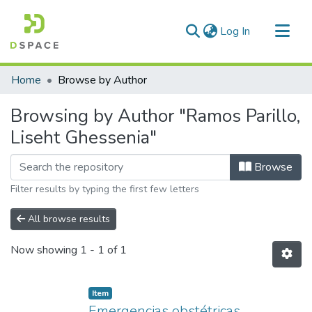
(current)
Log In
Communities & Collections
Home
Browse by Author
All of DSpace
Browsing by Author "Ramos Parillo,
Liseht Ghessenia"
Browse
Filter results by typing the first few letters
All browse results
Now showing
1 - 1 of 1
Item
Emergencias obstétricas