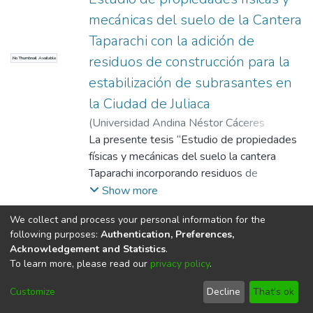
mecánicas del suelo de la Cantera
Taparachi con la adición de
residuos de construcción para la
No Thumbnail Available
estabilización de subrasantes en
la Ciudad de Juliaca
(
Universidad Andina Néstor Cáceres
Velásquez
La presente tesis “Estudio de propiedades
,
2024
)
Zela Huancco, Angelica
Eugenia
físicas y mecánicas del suelo la cantera
;
Yana Torres, Arnaldo
;
Universidad
Andina Néstor Cáceres Velásquez
Taparachi incorporando residuos de
construcción con el fin estabilizar la
Show more
subrasante”, Una de las estrategias que se
We collect and process your personal information for the
emplean en la actualidad es la utilización de
following purposes:
Authentication, Preferences,
materiales considerados basura
Acknowledgement and Statistics
.
procedentes de los residuos de la
To learn more, please read our
privacy policy
.
DSpace software
copyright © 2002-2026
LYRASIS
construcción, Debido a que las canteras
Cookie
Privacy
End User
Send
están siendo explotadas a un ritmo
Customize
Decline
That's ok
settings
policy
Agreement
Feedback
acelerado, se utilizó esta tesis para evaluar