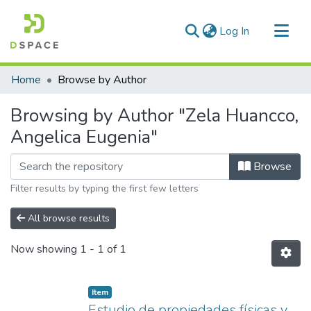
(current)
Log In
Communities & Collections
Home
Browse by Author
All of DSpace
Browsing by Author "Zela Huancco,
Angelica Eugenia"
Browse
Filter results by typing the first few letters
All browse results
Now showing
1 - 1 of 1
Item
Estudio de propiedades físicas y