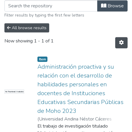
Browsing Mención en: Administración 
Browse
Filter results by typing the first few letters
All browse results
Now showing
1 - 1 of 1
Item
Administración proactiva y su
relación con el desarrollo de
habilidades personales en
docentes de Instituciones
No Thumbnail Available
Educativas Secundarias Públicas
de Moho 2023
(
Universidad Andina Néstor Cáceres
Velásquez
El trabajo de investigación titulado
,
2024
)
Pomari Luque, Heber
;