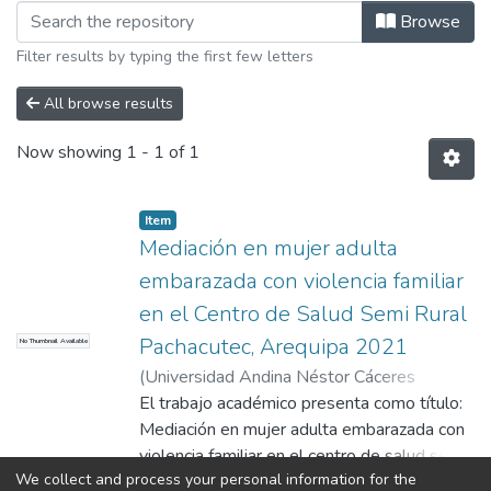
Browsing Salud Familiar y Comunitari
Browse
Filter results by typing the first few letters
All browse results
Now showing
1 - 1 of 1
Item
Mediación en mujer adulta
embarazada con violencia familiar
en el Centro de Salud Semi Rural
Pachacutec, Arequipa 2021
No Thumbnail Available
(
Universidad Andina Néstor Cáceres
Velásquez
El trabajo académico presenta como título:
,
2024
)
Flores Acra, Carmen
Paula
Mediación en mujer adulta embarazada con
;
Universidad Andina Néstor Cáceres
Velásquez
violencia familiar en el centro de salud semi
We collect and process your personal information for the
rural Pachacútec, Arequipa 2021, el estudio
Show more