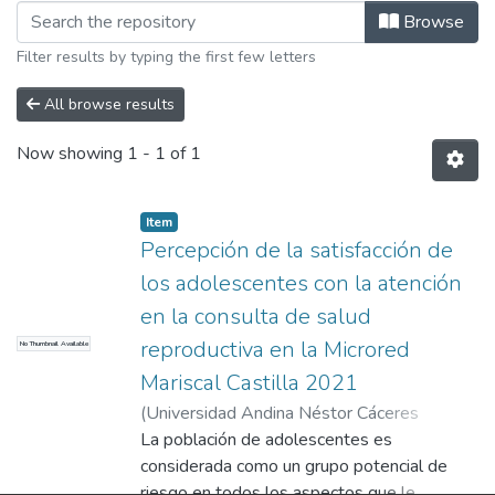
Browsing Salud Familiar y Comunitari
Browse
Filter results by typing the first few letters
All browse results
Now showing
1 - 1 of 1
Item
Percepción de la satisfacción de
los adolescentes con la atención
en la consulta de salud
reproductiva en la Microred
No Thumbnail Available
Mariscal Castilla 2021
(
Universidad Andina Néstor Cáceres
Velásquez
La población de adolescentes es
,
2023
)
Linares Linares, Katiusca
María
considerada como un grupo potencial de
riesgo en todos los aspectos que le