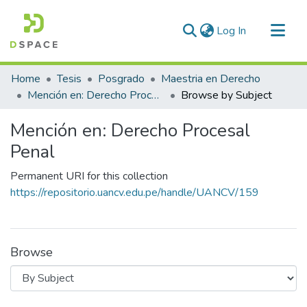
(current)
Log In
Communities & Collections
Home
Tesis
Posgrado
Maestria en Derecho
All of DSpace
Mención en: Derecho Procesal Penal
Browse by Subject
Mención en: Derecho Procesal
Penal
Permanent URI for this collection
https://repositorio.uancv.edu.pe/handle/UANCV/159
Browse