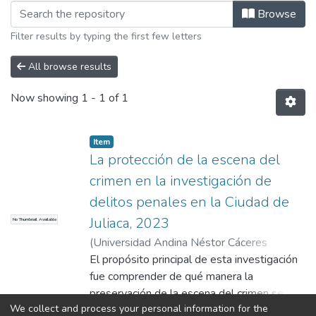
Browsing Mención en: Derecho Proces
Browse
Filter results by typing the first few letters
All browse results
Now showing
1 - 1 of 1
Item
La protección de la escena del
crimen en la investigación de
delitos penales en la Ciudad de
Juliaca, 2023
No Thumbnail Available
(
Universidad Andina Néstor Cáceres
Velásquez
El propósito principal de esta investigación
,
2024
)
Mamani Cahuina, Nilda
;
Chalco Vargas, Fredy Toribio
fue comprender de qué manera la
;
Universidad
Andina Néstor Cáceres Velásquez
preservación de la escena del crimen se
We collect and process your personal information for the
relaciona con la indagación de delitos en
Show more