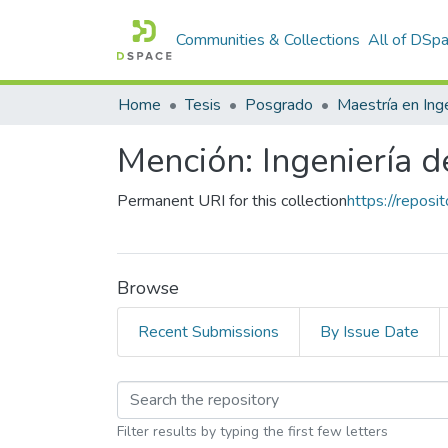
Communities & Collections
All of DSp
Home
Tesis
Posgrado
Mención: Ingeniería 
Permanent URI for this collection
https://repos
Browse
Recent Submissions
By Issue Date
Browsing Mención: Ing
Filter results by typing the first few letters