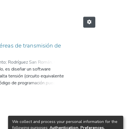
éreas de transmisión de
nto
;
Rodríguez San Román, Carlos
do, es diseñar un software
lta tensión (circuito equivalente
 código de programación pueda ser
ón en estado estacionario tales
va, porque el software, ya tiene
 con todas sus especificaciones
icos resistencia, inductancia, y
polo sobre el cual se pueden
We collect and process your personal information for the
los, siendo el capítulo IV, en
following purposes:
Authentication, Preferences,