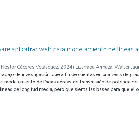
are aplicativo web para modelamiento de líneas a
 Néstor Cáceres Velásquez
,
2024
)
Lizarraga Armaza, Walter Jaci
trabajo de investigación, que a fin de cuentas en una tesis de gra
 Andina Néstor Cáceres Velásquez
el modelamiento de líneas aéreas de transmisión de potencia de a
e líneas de longitud media, pero que sienta las bases para que el
dido para analizar y calcular la operación de líneas de transmisi
ia máximo, capacidad de carga y técnicas de compensación reacti
atos generales del proyecto, las bases de datos de conductores
ía del arreglo de conductores, los valores de los parámetros eléctr
delo del circuito equivalente π, que a fin de cuentas es un cuadri
cionados líneas arriba. El estudio realizado, se organiza por capítu