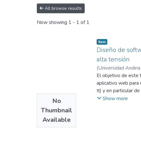
All browse results
Now showing
1 - 1 of 1
Item
Diseño de softw
alta tensión
(
Universidad Andina
Manuel
El objetivo de este 
;
Universidad
aplicativo web para 
π) y en particular d
inmediatamente exten
Show more
No
como flujo de potenc
Thumbnail
implementados los d
Available
técnicas, la geometr
capacitancia y el mo
efectuar análisis men