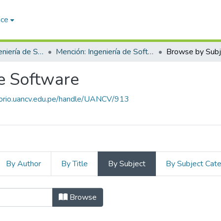
ace
Maestría en Ingeniería de Sistemas
Mención: Ingeniería de Software
Browse by Subj
de Software
itorio.uancv.edu.pe/handle/UANCV/913
By Author
By Title
By Subject
By Subject Cat
eniería de Software by Subje
Browse