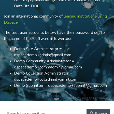
including optional integrations with handle.net and
DataCite DOI
Join an international community of
leading institutions using
DSpace
.
The test user accounts below have their password set to
the name of this software in lowercase.
Demo Site Administrator =
dspacedemo+admin@gmail.com
Demo Community Administrator =
dspacedemo+commadmin@gmail.com
Demo Collection Administrator =
dspacedemo+colladmin@gmail.com
Demo Submitter = dspacedemo+submit@gmail.com
Photo by
@inspiredimages
Search