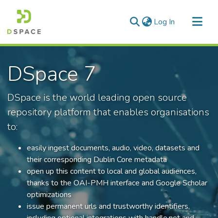
(current)
Log In
Communities & Collections
DSpace 7
All of DSpace
Statistics
DSpace is the world leading open source
repository platform that enables organisations
to:
easily ingest documents, audio, video, datasets and
their corresponding Dublin Core metadata
open up this content to local and global audiences,
thanks to the OAI-PMH interface and Google Scholar
optimizations
issue permanent urls and trustworthy identifiers,