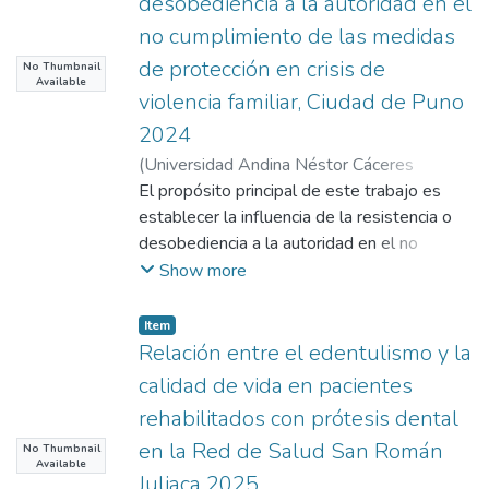
desobediencia a la autoridad en el
no cumplimiento de las medidas
de protección en crisis de
No Thumbnail
Available
violencia familiar, Ciudad de Puno
2024
(
Universidad Andina Néstor Cáceres
Velásquez
El propósito principal de este trabajo es
,
2025
)
Apaza Mamani, Aydee
;
Choquehuanca Calcina, José Domingo
establecer la influencia de la resistencia o
desobediencia a la autoridad en el no
cumplimiento de las medidas de protección
Show more
en crisis de violencia familiar, ciudad de Puno
2024. Material y métodos: Se empleó un
Item
cuestionario dirigido a 38 abogados que han
Relación entre el edentulismo y la
manejado situaciones de abuso doméstico
calidad de vida en pacientes
en el distrito de Puno. Este procedimiento
rehabilitados con prótesis dental
se fundamentó en un enfoque cuantitativo y
en la Red de Salud San Román
No Thumbnail
en la utilización del método hipotético-
Available
deductivo. Resultados: En promedio, el
Juliaca 2025