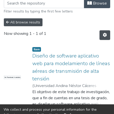
Browsing Mención: Ingeniería de Sof
Browse
Filter results by typing the first few letters
All browse results
Now showing
1 - 1 of 1
Item
Diseño de software aplicativo
web para modelamiento de líneas
aéreas de transmisión de alta
tensión
No Thumbnail Available
(
Universidad Andina Néstor Cáceres
Velásquez
El objetivo de este trabajo de investigación,
,
2024
)
Lizarraga Armaza, Walter
Jacinto
que a fin de cuentas en una tesis de grado,
;
Rodríguez San Román, Carlos
Manuel
es diseñar un software aplicativo web para
;
Universidad Andina Néstor Cáceres
We collect and process your personal information for the
Velásquez
el modelamiento de líneas aéreas de
Show more