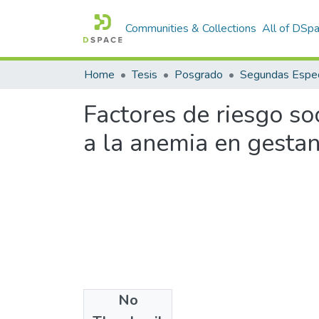
Communities & Collections
All of DSp
Home
Tesis
Posgrado
Segundas Espec
Factores de riesgo so
a la anemia en gesta
No
Files