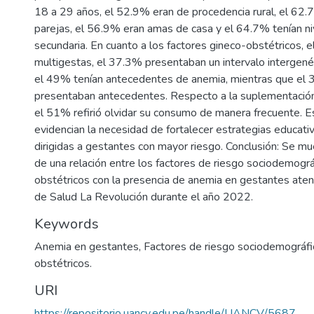
18 a 29 años, el 52.9% eran de procedencia rural, el 62.
parejas, el 56.9% eran amas de casa y el 64.7% tenían ni
secundaria. En cuanto a los factores gineco-obstétricos, 
multigestas, el 37.3% presentaban un intervalo intergené
el 49% tenían antecedentes de anemia, mientras que el
presentaban antecedentes. Respecto a la suplementación 
el 51% refirió olvidar su consumo de manera frecuente. E
evidencian la necesidad de fortalecer estrategias educati
dirigidas a gestantes con mayor riesgo. Conclusión: Se mue
de una relación entre los factores de riesgo sociodemográ
obstétricos con la presencia de anemia en gestantes aten
de Salud La Revolución durante el año 2022.
Keywords
Anemia en gestantes
,
Factores de riesgo sociodemográfi
obstétricos.
URI
https://repositorio.uancv.edu.pe/handle/UANCV/5687