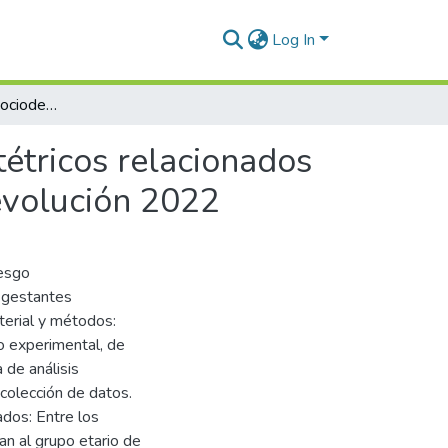
Log In
Factores de riesgo sociodemográficos y gineco obstétricos relacionados a la anemia en gestantes del Centro de Salud la Revolución 2022
tétricos relacionados
evolución 2022
iesgo
 gestantes
terial y métodos:
no experimental, de
a de análisis
colección de datos.
dos: Entre los
an al grupo etario de