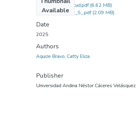
Thumbnail
Grado de Similitud.pdf
(6.62 MB)
Available
T036_42569486_S_.pdf
(2.09 MB)
Date
2025
Authors
Aquize Bravo, Catty Eliza
Publisher
Universidad Andina Néstor Cáceres Velásquez