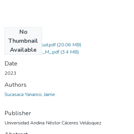
No
Files
Thumbnail
Grado de Similitud.pdf
(20.06 MB)
Available
T036_02427974_M_.pdf
(3.4 MB)
Date
2023
Authors
Sucasaca Yanarico, Jaime
Publisher
Universidad Andina Néstor Cáceres Velásquez