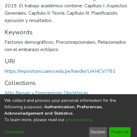
2019. El trabajo académico contiene: Capítulo I: Aspectos
Generales. Capítulo II: Teoría. Capítulo III: Planificación,
ejecución y resultados.
Keywords
Factores demográficos
,
Preconcepcionales
,
Relacionados
con el embarazo ectópico
URI
https://repositorio.uancv.edu.pe/handle/UANCV/781
Collections
Alto Riesgo y Emergencias Obstétricas
We collect and process your personal information for the
Full item page
following purposes:
Authentication, Preferences,
Acknowledgement and Statistics
.
To learn more, please read our
privacy policy
.
DSpace software
copyright © 2002-2026
LYRASIS
Cookie
Privacy
End User
Send
Customize
Decline
That's ok
settings
policy
Agreement
Feedback