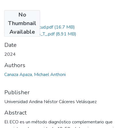
No
Files
Thumbnail
Grado de Similitud.pdf
(16.7 MB)
Available
T036_77710115_T_.pdf
(8.91 MB)
Date
2024
Authors
Canaza Apaza, Michael Anthoni
Publisher
Universidad Andina Néstor Cáceres Velásquez
Abstract
El ECO es un método diagnóstico complementario que