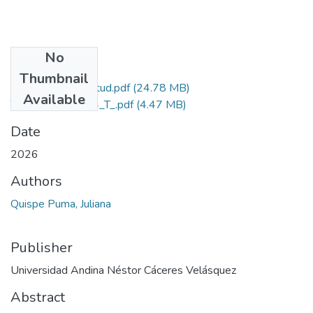
No
Files
Thumbnail
Grado de Similitud.pdf
(24.78 MB)
Available
T036_47773384_T_.pdf
(4.47 MB)
Date
2026
Authors
Quispe Puma, Juliana
Publisher
Universidad Andina Néstor Cáceres Velásquez
Abstract