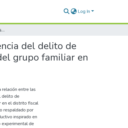
Log In
Medidas de protección y su influencia en la reincidencia del delito de agresiones en contra de las mujeres e integrantes del grupo familiar en el Distrito Fiscal del Cusco – Canas, 2023
ncia del delito de
del grupo familiar en
 relación entre las
l delito de
en el distrito fiscal
vo respaldado por
ctivo inspirado en
no experimental de