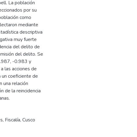
ell. La población
leccionados por su
 población como
olectaron mediante
tadística descriptiva
egativa muy fuerte
dencia del delito de
misión del delito. Se
0.987, -0.983 y
 a las acciones de
n un coeficiente de
n una relación
n de la reincidencia
anas.
es
,
Fiscalía
,
Cusco