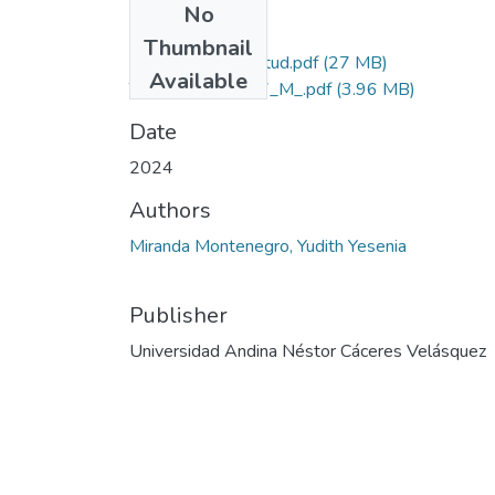
No
Files
Thumbnail
Grado de Similitud.pdf
(27 MB)
Available
T036_45533507_M_.pdf
(3.96 MB)
Date
2024
Authors
Miranda Montenegro, Yudith Yesenia
Publisher
Universidad Andina Néstor Cáceres Velásquez