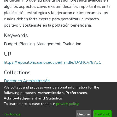
se determinó que, aunque la gestión presenta avances en
algunos aspectos clave, existen desafíos importantes en la
planificación estratégica y la ejecución de los recursos, los
cuales deben fortalecerse para garantizar un impacto
positivo y sostenible en la población beneficiaria.
Keywords
Budget
,
Planning
,
Management
,
Evaluation
URI
https://repositorio.uancv.edu.pe/handle/UANCV/6731
Collections
Doctor en Administración
We collect and process your personal information for the
Full item page
following purposes:
Authentication, Preferences,
Acknowledgement and Statistics
.
To learn more, please read our
privacy policy
.
DSpace software
copyright © 2002-2026
LYRASIS
Cookie
Privacy
End User
Send
Customize
Decline
That's ok