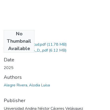
No
Files
Thumbnail
Grado de Similitud.pdf
(11.78 MB)
Available
T036_29295558_D_.pdf
(6.12 MB)
Date
2025
Authors
Alegre Rivera, Alodia Luisa
Publisher
Universidad Andina Néstor Cáceres Velásquez