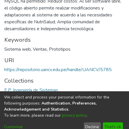
MySQL ha permitido: Reducir costos: Al ser software libre,
el código abierto permite realizar modificaciones y
adaptaciones al sistema de acuerdo a las necesidades
específicas de NutriSalud, Amplia comunidad de
desarrolladores e Independencia tecnológica.
Keywords
Sistema web
,
Ventas
,
Prototipos
URI
https://repositorio.uancv.edu.pe/handle/UANCV/5785
Collections
E.P. Ingeniería de Sistemas
We collect and process your personal information for the
Full item page
following purposes:
Authentication, Preferences,
Acknowledgement and Statistics
.
To learn more, please read our
privacy policy
.
DSpace software
copyright © 2002-2026
LYRASIS
Cookie
Privacy
End User
Send
Customize
Decline
That's ok