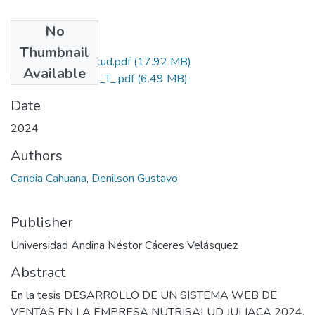
No
Files
Thumbnail
Grado de Similitud.pdf
(17.92 MB)
Available
T036_70347369_T_.pdf
(6.49 MB)
Date
2024
Authors
Candia Cahuana, Denilson Gustavo
Publisher
Universidad Andina Néstor Cáceres Velásquez
Abstract
En la tesis DESARROLLO DE UN SISTEMA WEB DE
VENTAS EN LA EMPRESA NUTRISALUD JULIACA 2024,