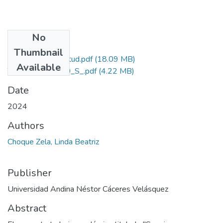
No
Files
Thumbnail
Grado de Similitud.pdf
(18.09 MB)
Available
T036_40903850_S_.pdf
(4.22 MB)
Date
2024
Authors
Choque Zela, Linda Beatriz
Publisher
Universidad Andina Néstor Cáceres Velásquez
Abstract