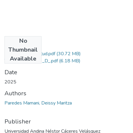
No
Files
Thumbnail
Grado de Similitud.pdf
(30.72 MB)
Available
T036_70140419_D_.pdf
(6.18 MB)
Date
2025
Authors
Paredes Mamani, Deissy Maritza
Publisher
Universidad Andina Néstor Cáceres Velásquez