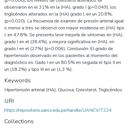
(p=0.008), los niveles de colesterol alterados se
observaron en el 31% en la (HA), grado I (p=0.049), los
triglicéridos alterados en la (HA) grado I, en un 20.8%,
(p=0.020). La frecuencia de examen de presión arterial igual
o menor a tres se observó con mayor incidencia en (HA) tipo
I, en 47.8%. Se presento leve mejoría de síntomas en (HA),
grado I en el (38.4%), y mejora significativa en (HA), en
grado I en el (27%) (p=0.006). Conclusión: El grado de
hipertensión observado en los pacientes al momento del
diagnóstico es: Gado I en un 80.5% en seguida el tipo II en
un (18.2%) y tipo III en un (1,3 %).
Keywords
Hipertensión arterial (HA)
,
Glucosa
,
Colesterol
,
Triglicéridos
URI
https://repositorio.uancv.edu.pe/handle/UANCV/7224
Collections