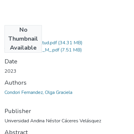
No
Files
Thumbnail
Grado de Simililtud.pdf
(34.31 MB)
Available
T036_01297942_M_.pdf
(7.51 MB)
Date
2023
Authors
Condori Fernandez, Olga Graciela
Publisher
Universidad Andina Néstor Cáceres Velásquez
Abstract