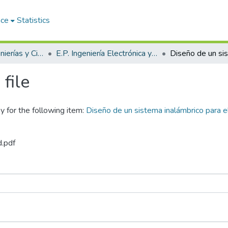
ace
Statistics
Facultad de Ingenierías y Ciencias Puras
E.P. Ingeniería Electrónica y Telecomunicaciones
file
y for the following item:
Diseño de un sistema inalámbrico para e
d.pdf