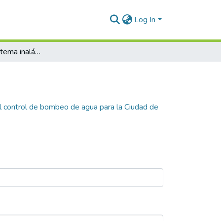
Log In
Diseño de un sistema inalámbrico para el control de bombeo de agua para la Ciudad de Juliaca
l control de bombeo de agua para la Ciudad de