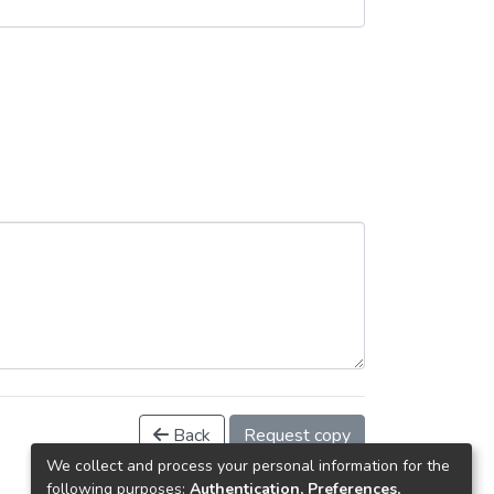
Back
Request copy
We collect and process your personal information for the
following purposes:
Authentication, Preferences,