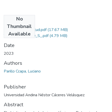
No
Files
Thumbnail
Grado de Similitud.pdf
(17.67 MB)
Available
T036_02436760_S_.pdf
(4.79 MB)
Date
2023
Authors
Parillo Ccapa, Luciano
Publisher
Universidad Andina Néstor Cáceres Velásquez
Abstract