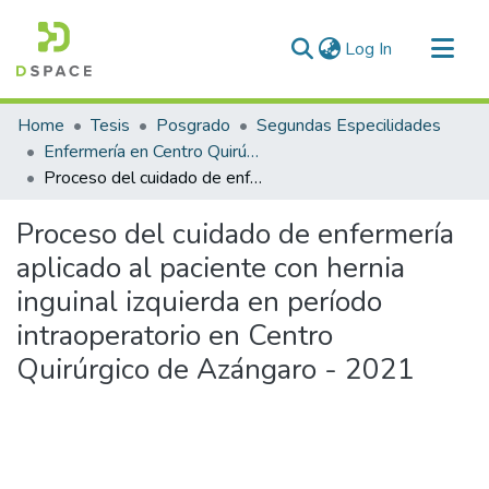
(current)
Log In
Communities & Collections
Home
Tesis
Posgrado
Segundas Especilidades
All of DSpace
Enfermería en Centro Quirúrgico
Proceso del cuidado de enfermería aplicado al paciente con hernia inguinal izquierda en período intraoperatorio en Centro Quirúrgico de Azángaro - 2021
Statistics
Proceso del cuidado de enfermería
aplicado al paciente con hernia
inguinal izquierda en período
intraoperatorio en Centro
Quirúrgico de Azángaro - 2021