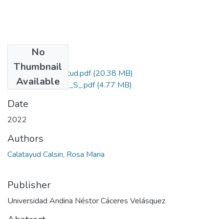
No
Files
Thumbnail
Grado de Similitud.pdf
(20.38 MB)
Available
T036_40613503_S_.pdf
(4.77 MB)
Date
2022
Authors
Calatayud Calsin, Rosa Maria
Publisher
Universidad Andina Néstor Cáceres Velásquez