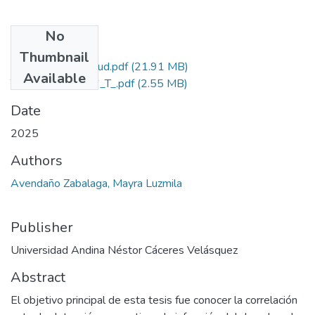
No
Files
Thumbnail
Grado de Simiitud.pdf
(21.91 MB)
Available
T036_78634966_T_.pdf
(2.55 MB)
Date
2025
Authors
Avendaño Zabalaga, Mayra Luzmila
Publisher
Universidad Andina Néstor Cáceres Velásquez
Abstract
El objetivo principal de esta tesis fue conocer la correlación