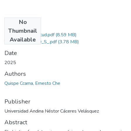
No
Files
Thumbnail
Grado de Similitud.pdf
(8.59 MB)
Available
T036_02298430_S_.pdf
(3.78 MB)
Date
2025
Authors
Quispe Ccama, Ernesto Che
Publisher
Universidad Andina Néstor Cáceres Velásquez
Abstract