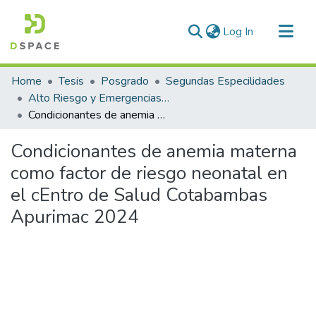
(current)
Log In
Communities & Collections
Home
Tesis
Posgrado
Segundas Especilidades
All of DSpace
Alto Riesgo y Emergencias Obstétricas
Condicionantes de anemia materna como factor de riesgo neonatal en el cEntro de Salud Cotabambas Apurimac 2024
Statistics
Condicionantes de anemia materna
como factor de riesgo neonatal en
el cEntro de Salud Cotabambas
Apurimac 2024