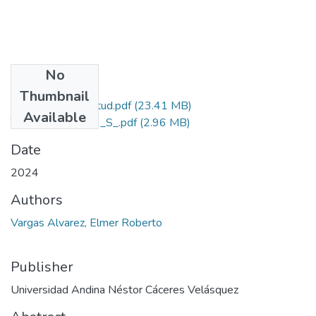
No
Files
Thumbnail
Grado de Similitud.pdf
(23.41 MB)
Available
T036_02370779_S_.pdf
(2.96 MB)
Date
2024
Authors
Vargas Alvarez, Elmer Roberto
Publisher
Universidad Andina Néstor Cáceres Velásquez