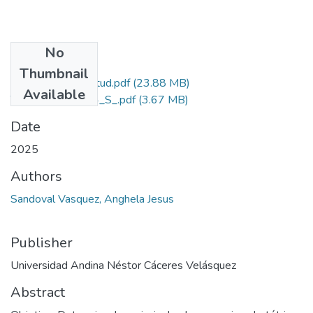
No
Files
Thumbnail
Grado de Similitud.pdf
(23.88 MB)
Available
T036_44692284_S_.pdf
(3.67 MB)
Date
2025
Authors
Sandoval Vasquez, Anghela Jesus
Publisher
Universidad Andina Néstor Cáceres Velásquez
Abstract