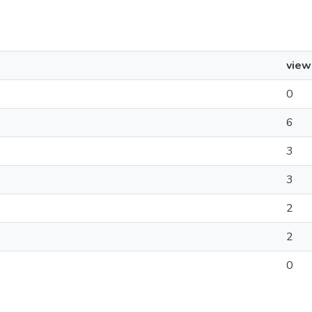
view
0
6
3
3
2
2
0