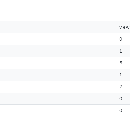
view
0
1
5
1
2
0
0