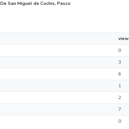
” De San Miguel de Cuchis, Pasco
view
0
3
6
1
2
7
0