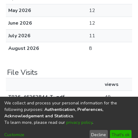
May 2026
12
June 2026
12
July 2026
11
August 2026
8
File Visits
views
T036_46262844_T_.pdf
49
We collect and process your personal information for the
following purposes:
Authentication, Preferences,
Acknowledgement and Statistics
.
To learn more, please read our
privacy policy
.
DSpace software
copyright © 2002-2026
LYRASIS
Cookie
Privacy
End User
Send
Customize
Decline
That's ok