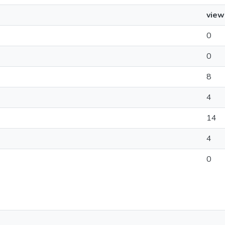
view
0
0
8
4
14
4
0