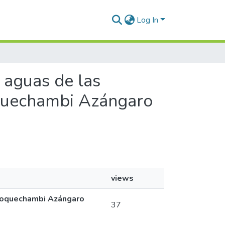
Log In
 aguas de las
quechambi Azángaro
views
Choquechambi Azángaro
37