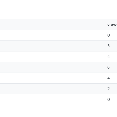
view
0
3
4
6
4
2
0