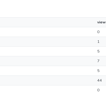
view
0
1
5
7
5
44
0