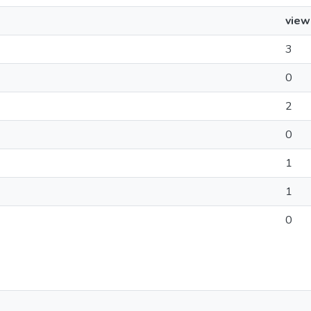
view
3
0
2
0
1
1
0