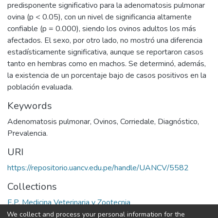
predisponente significativo para la adenomatosis pulmonar
ovina (p < 0.05), con un nivel de significancia altamente
confiable (p = 0.000), siendo los ovinos adultos los más
afectados. El sexo, por otro lado, no mostró una diferencia
estadísticamente significativa, aunque se reportaron casos
tanto en hembras como en machos. Se determinó, además,
la existencia de un porcentaje bajo de casos positivos en la
población evaluada.
Keywords
Adenomatosis pulmonar
,
Ovinos
,
Corriedale
,
Diagnóstico
,
Prevalencia.
URI
https://repositorio.uancv.edu.pe/handle/UANCV/5582
Collections
E.P. Medicina Veterinaria y Zootecnia
We collect and process your personal information for the