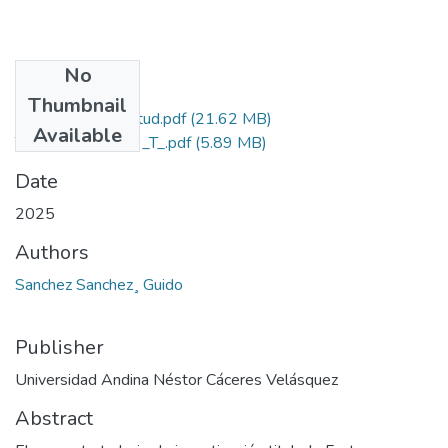
No
Files
Thumbnail
Grado de Similitud.pdf
(21.62 MB)
Available
T036_44462879_T_.pdf
(5.89 MB)
Date
2025
Authors
Sanchez Sanchez¸ Guido
Publisher
Universidad Andina Néstor Cáceres Velásquez
Abstract