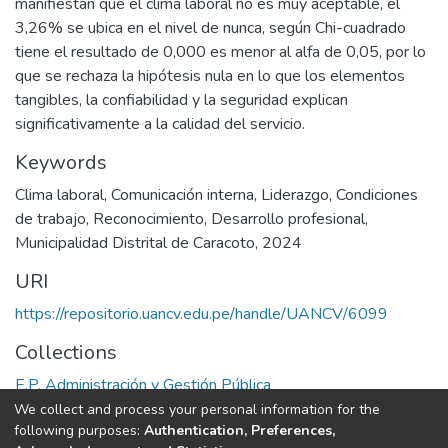
manifiestan que el clima laboral no es muy aceptable, el
3,26% se ubica en el nivel de nunca, según Chi-cuadrado
tiene el resultado de 0,000 es menor al alfa de 0,05, por lo
que se rechaza la hipótesis nula en lo que los elementos
tangibles, la confiabilidad y la seguridad explican
significativamente a la calidad del servicio.
Keywords
Clima laboral
,
Comunicación interna
,
Liderazgo
,
Condiciones
de trabajo
,
Reconocimiento
,
Desarrollo profesional
,
Municipalidad Distrital de Caracoto
,
2024
URI
https://repositorio.uancv.edu.pe/handle/UANCV/6099
Collections
E.P. Administración y Gestión Pública
We collect and process your personal information for the
Full item page
following purposes:
Authentication, Preferences,