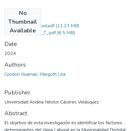
No
Files
Thumbnail
Grado de Similitud.pdf
(11.23 MB)
Available
T036_73525323_T_.pdf
(6.5 MB)
Date
2024
Authors
Condori Huaman, Margoth Lita
Publisher
Universidad Andina Néstor Cáceres Velásquez
Abstract
El objetivo de esta investigación es identificar los factores
determinantes del clima Laboral en la Municipalidad Distrital