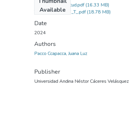
Thumbnail
Grado de Similitud.pdf
(16.33 MB)
Available
T036_70238176_T_.pdf
(18.78 MB)
Date
2024
Authors
Pacco Ccapacca, Juana Luz
Publisher
Universidad Andina Néstor Cáceres Velásquez