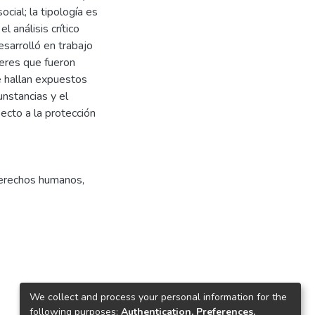
ocial; la tipología es
l análisis crítico
esarrolló en trabajo
eres que fueron
se hallan expuestos
unstancias y el
ecto a la protección
erechos humanos
,
We collect and process your personal information for the
following purposes:
Authentication, Preferences,