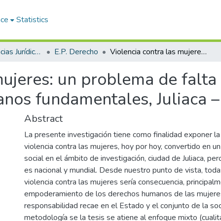
ace
Statistics
Facultad de Ciencias Jurídicas y Políticas
E.P. Derecho
Violencia contra las mujeres: un problema de falta de empoderamiento de sus derechos humanos fundamentales, Juliaca – 2022
 mujeres: un problema de fal
nos fundamentales, Juliaca 
Abstract
La presente investigación tiene como finalidad exponer la
violencia contra las mujeres, hoy por hoy, convertido en 
social en el ámbito de investigación, ciudad de Juliaca, p
es nacional y mundial. Desde nuestro punto de vista, toda
violencia contra las mujeres sería consecuencia, principalm
empoderamiento de los derechos humanos de las mujeres
responsabilidad recae en el Estado y el conjunto de la so
metodología se la tesis se atiene al enfoque mixto (cualit